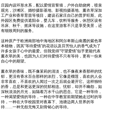
庄园内设环形水系，配以爱情宣誓墙，户外自助烧烤，喷泉
观光，沙滩区、婚纱摄影基地、影视拍摄基地、薰衣草深加
工产业和香草育苗等项目，建设石家庄自己的普罗旺斯。此
外园区免费提供遮阳伞，婴儿车，饮料等服务，休憩区设有
吊床、秋千、摇床等设施，在这里游客不只是享受美景，还
有细致周到的服务。
这种原产于欧洲南部地中海地区和阿尔卑斯山南麓的紫色草
本植物，因其“等待爱情”的花语以及芬芳怡人的香气成为了
许多女孩子心中的最爱。但我觉得“守望爱情”似乎更能代表
薰衣草的美，也因为人们对待爱情不只有等待，更有一份来
自心中的期望。
薰衣草的香味，既不像茉莉的清淡，也不像夜来香那样的忧
郁，更没有香水百合那样的浓烈，它像是榴莲，喜欢的人会
非常喜欢，不喜欢的人闻过一次之后就会避开它。这样独特
的香，总是和更远更深的忧郁相连。忧郁，却并不幽怨，如
深秋淡淡的月光，如隔着万水千山的思念。它是一种等待，
一种渴望爱情的等待，一种在中学教室前期望她走过时的等
待，一种在大学校园里对夜幕下、池塘边两人世界的等
待……一种无怨无悔又刻骨铭心的等待。
地址：
五七路已通车，薰衣草庄园的接送地点变更为财经职业学
院，接送时间为8：00——17：00约30分钟一趟。注：薰衣
草庄园接送班车中午12：00--13：00不提供接送服务。到达