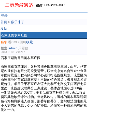
登录
首页
>
段子来了
发帖
|
石家庄薰衣草庄园
精华
看8393
回0
收藏
|
|
楼主
admin
只看他
2013-9-10 17:00:17
石家庄紫海香田薰衣草庄园
石家庄薰衣草庄园，又称紫海香田薰衣草庄园，由河北格莱
尼农业科技有限公司投资运营，联合北京知名合资企业金圣
帝国际景观工程有限公司精心设计打造园区规划。该景区为
石家庄地区首家以薰衣草为主题的特色景点，极具观赏和游
玩价值。项目位于石家庄友谊大街和五七路交叉口西行七公
里处，庄园建设总共分三期建设，整体占地面积达800亩，
一期建设占地近300亩，主要以薰衣草种植为主，配以向日
葵和其他珍贵绿叶植物。当微风吹过，遍地的薰衣草呈现紫
色花海翻腾的迷人画面，那香草的芬芳，交织成法国南部最
令人难忘的气息，令人心旷神怡。给游客一种前所未有的视
觉冲击力。