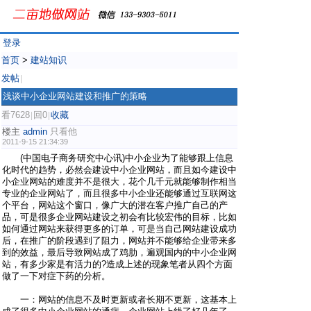
登录
首页
>
建站知识
发帖
|
浅谈中小企业网站建设和推广的策略
看7628
回0
收藏
|
|
楼主
admin
只看他
2011-9-15 21:34:39
(中国电子商务研究中心讯)中小企业为了能够跟上信息
化时代的趋势，必然会建设中小企业网站，而且如今建设中
小企业网站的难度并不是很大，花个几千元就能够制作相当
专业的企业网站了，而且很多中小企业还能够通过互联网这
个平台，网站这个窗口，像广大的潜在客户推广自己的产
品，可是很多企业网站建设之初会有比较宏伟的目标，比如
如何通过网站来获得更多的订单，可是当自己网站建设成功
后，在推广的阶段遇到了阻力，网站并不能够给企业带来多
到的效益，最后导致网站成了鸡肋，遍观国内的中小企业网
站，有多少家是有活力的?造成上述的现象笔者从四个方面
做了一下对症下药的分析。
一：网站的信息不及时更新或者长期不更新，这基本上