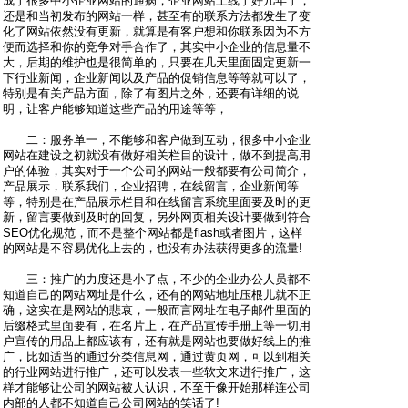
成了很多中小企业网站的通病，企业网站上线了好几年了，
还是和当初发布的网站一样，甚至有的联系方法都发生了变
化了网站依然没有更新，就算是有客户想和你联系因为不方
便而选择和你的竞争对手合作了，其实中小企业的信息量不
大，后期的维护也是很简单的，只要在几天里面固定更新一
下行业新闻，企业新闻以及产品的促销信息等等就可以了，
特别是有关产品方面，除了有图片之外，还要有详细的说
明，让客户能够知道这些产品的用途等等，
二：服务单一，不能够和客户做到互动，很多中小企业
网站在建设之初就没有做好相关栏目的设计，做不到提高用
户的体验，其实对于一个公司的网站一般都要有公司简介，
产品展示，联系我们，企业招聘，在线留言，企业新闻等
等，特别是在产品展示栏目和在线留言系统里面要及时的更
新，留言要做到及时的回复，另外网页相关设计要做到符合
SEO优化规范，而不是整个网站都是flash或者图片，这样
的网站是不容易优化上去的，也没有办法获得更多的流量!
三：推广的力度还是小了点，不少的企业办公人员都不
知道自己的网站网址是什么，还有的网站地址压根儿就不正
确，这实在是网站的悲哀，一般而言网址在电子邮件里面的
后缀格式里面要有，在名片上，在产品宣传手册上等一切用
户宣传的用品上都应该有，还有就是网站也要做好线上的推
广，比如适当的通过分类信息网，通过黄页网，可以到相关
的行业网站进行推广，还可以发表一些软文来进行推广，这
样才能够让公司的网站被人认识，不至于像开始那样连公司
内部的人都不知道自己公司网站的笑话了!