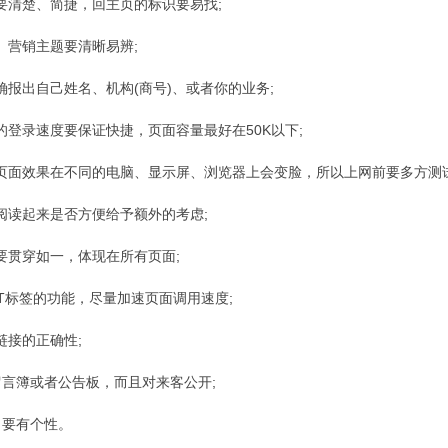
航要清楚、简捷，回主页的标识要易找;
题、营销主题要清晰易辨;
明确报出自己姓名、机构(商号)、或者你的业务;
面的登录速度要保证快捷，页面容量最好在50K以下;
的页面效果在不同的电脑、显示屏、浏览器上会变脸，所以上网前要多方测试
本阅读起来是否方便给予额外的考虑;
格要贯穿如一，体现在所有页面;
LT标签的功能，尽量加速页面调用速度;
链接的正确性;
置留言簿或者公告板，而且对来客公开;
、要有个性。