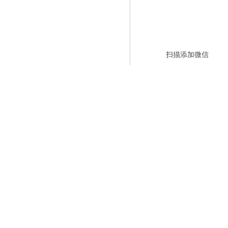
扫描添加微信
是一种让读者厌烦的骚扰。你的主页甚
阅读本站(页)，你会有如何如何的受
忍不住想进去看看，主页也很漂亮，有
本页/栏目/站点正在建设中，请稍后再
秋大梦!
构，很多搜索引擎也不能正常检索框架