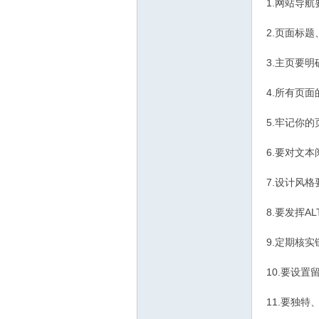
1.网站导
真实姓名
二亩地
亩
2.页面标
串个门
加好友
打招呼
发消息
3.主页要
4.所有页
5.牢记你
6.要对文
地
7.设计风
8.要发挥A
9.定期核实
10.要设
11.要独特
专