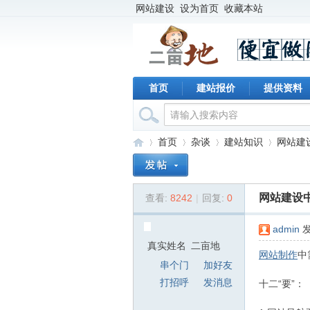
网站建设
设为首页
收藏本站
首页
建站报价
提供资料
首页
杂谈
建站知识
网站建设
网站建设中
查看:
8242
|
回复:
0
二
›
›
›
›
admin
发
网站制作
中
十二“要”：