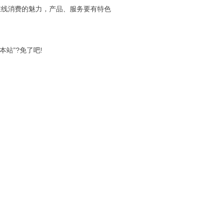
现在线消费的魅力，产品、服务要有特色
：
问本站”?免了吧!
意义的玩艺儿，包括商号的重复、文字游戏，或者其他自我标榜的东西，
面，开始都应该是一个醒目、引人的标题，它传达给读者的信息是：如果你
”的臭牌子别挂
网龄的读者都有过这样的经历：有的站点介绍说得像朵花儿似的，逗得你
页面也很像回事儿，等你一层层跟到底层页面，对方却告诉你：“对不起，
这种不负责任的站点，你说，谁能不顿生一股无名火?
时间、金钱贵得很，你敢随随便便拿人家开涮?还想赚人家的钱?真是做清
构完美无比吗?错。
框架结构之前，请你注意这样的事实：很多老一点的浏览器不支持框架结