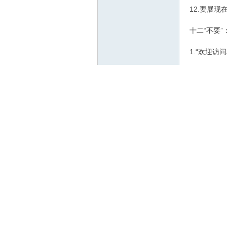
12.要展
十二“不要”
1.“欢迎访
像这样没有
至每一个页
益。
业
2.“建设中
相信有一定
的甚至次级
来”。碰到
人家的上网
建
3.框架结
在准备使用