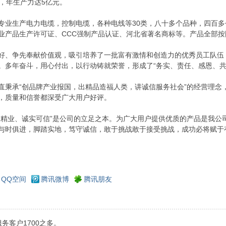
名，年生产力达5亿元。
生产电力电缆，控制电缆，各种电线等30类，八十多个品种，四百多
业产品生产许可证、CCC强制产品认证、河北省著名商标等。产品全部按
争先奉献价值观，吸引培养了一批富有激情和创造力的优秀员工队伍
。多年奋斗，用心付出，以行动铸就荣誉，形成了“务实、责任、感恩、共
承“创品牌产业报国，出精品造福人类，讲诚信服务社会”的经营理念，
，质量和信誉都深受广大用户好评。
业、诚实可信”是公司的立足之本。为广大用户提供优质的产品是我公
与时俱进，脚踏实地，笃守诚信，敢于挑战敢于接受挑战，成功必将赋于
QQ空间
腾讯微博
腾讯朋友
务客户1700之多。