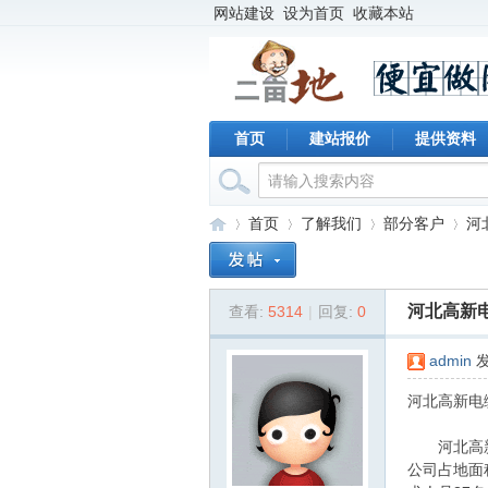
网站建设
设为首页
收藏本站
首页
建站报价
提供资料
首页
了解我们
部分客户
河北
河北高新电缆
查看:
5314
|
回复:
0
二
›
›
›
›
admin
发
河北高新电
河北高新电
公司占地面积