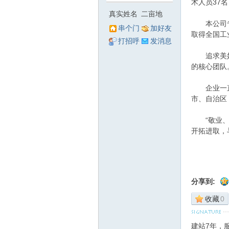
术人员37
真实姓名
二亩地
亩
本公司专业
串个门
加好友
取得全国工
打招呼
发消息
追求美好、
的核心团队
企业一直秉
市、自治区
“敬业、精
地
开拓进取，
分享到:
收藏
0
建站7年，服
专